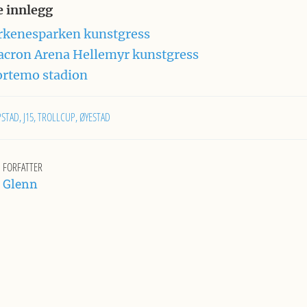
e innlegg
rkenesparken kunstgress
cron Arena Hellemyr kunstgress
rtemo stadion
PSTAD
J15
TROLLCUP
ØYESTAD
FORFATTER
Glenn