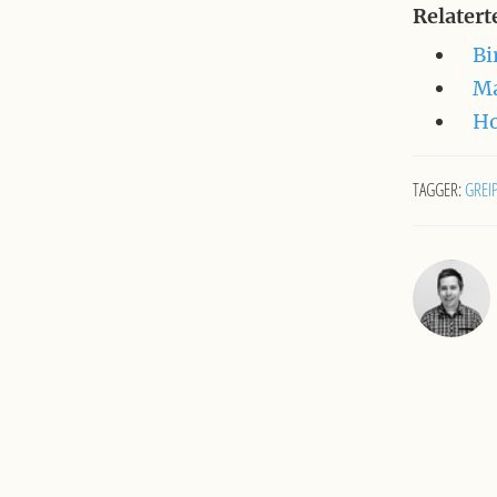
Relatert
Bi
Ma
Ho
TAGGER:
GREI